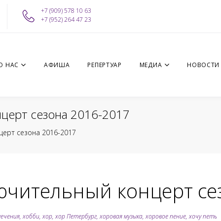
+7 (909) 578 10 63
+7 (952) 264 47 23
О НАС
АФИША
РЕПЕРТУАР
МЕДИА
НОВОСТИ
церт сезона 2016-2017
церт сезона 2016-2017
ючительный концерт се
лечения
,
хобби
,
хор
,
хор Петербург
,
хоровая музыка
,
хоровое пение
,
хочу петь