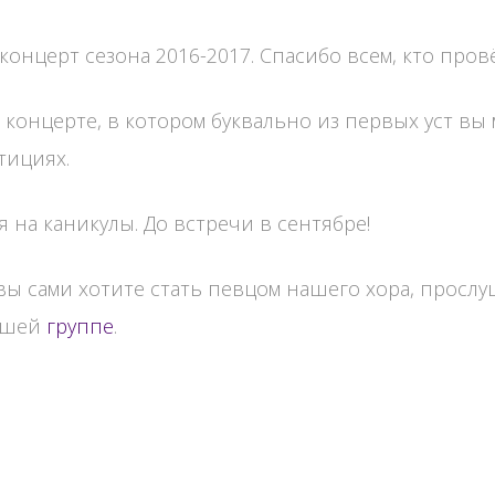
нцерт сезона 2016-2017. Спасибо всем, кто провё
концерте, в котором буквально из первых уст вы м
тициях.
 на каникулы. До встречи в сентябре!
 вы сами хотите стать певцом нашего хора, просл
нашей
группе
.