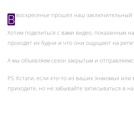
ж
и
В воскресенье прошёл наш заключительный ко
м
Хотим поделиться с вами видео, показанным на 
о
проходят их будни и что они ощущают на репе
м
у
А мы объявляем сезон закрытым и отправляемся
PS: Кстати, если кто-то из ваших знакомых или
приходите, но не забывайте записываться в 