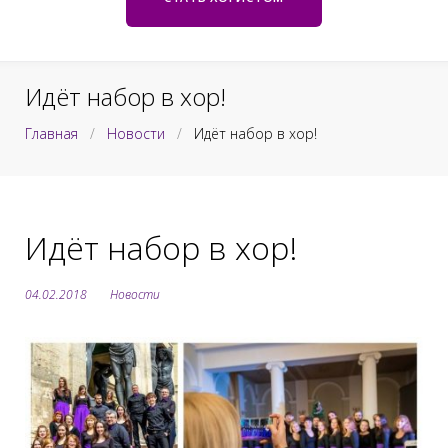
к
e
ж
т
и
е
м
Идёт набор в хор!
о
Главная
/
Новости
/
Идёт набор в хор!
м
у
Идёт набор в хор!
04.02.2018
Новости