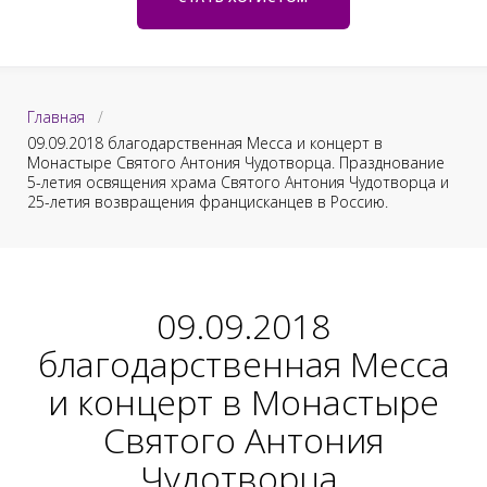
к
e
ж
т
и
е
м
Главная
/
о
09.09.2018 благодарственная Месса и концерт в
м
Монастыре Святого Антония Чудотворца. Празднование
5-летия освящения храма Святого Антония Чудотворца и
у
25-летия возвращения францисканцев в Россию.
09.09.2018
благодарственная Месса
и концерт в Монастыре
Святого Антония
Чудотворца.