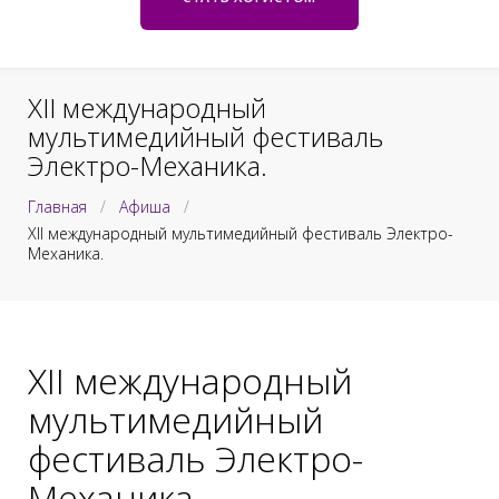
к
e
ж
т
и
е
м
XII международный
о
мультимедийный фестиваль
Электро-Механика.
м
у
Главная
/
Афиша
/
XII международный мультимедийный фестиваль Электро-
Механика.
XII международный
мультимедийный
фестиваль Электро-
Механика.