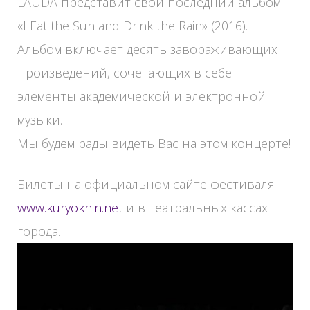
LAUDA представит свой последний альбом
«I Eat the Sun and Drink the Rain» (2016).
Альбом включает десять завораживающих
произведений, сочетающих в себе
элементы академической и электронной
музыки.
Мы будем рады видеть Вас на этом концерте!
Билеты на официальном сайте фестиваля
www.kuryokhin.ne
t и в театральных кассах
города.