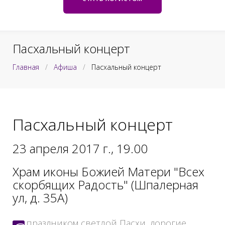
к
e
ж
т
и
е
м
Пасхальный концерт
о
Главная
/
Афиша
/
Пасхальный концерт
м
у
Пасхальный концерт
23 апреля 2017 г., 19.00
Храм иконы Божией Матери "Всех
скорбящих Радость" (Шпалерная
ул, д. 35А)