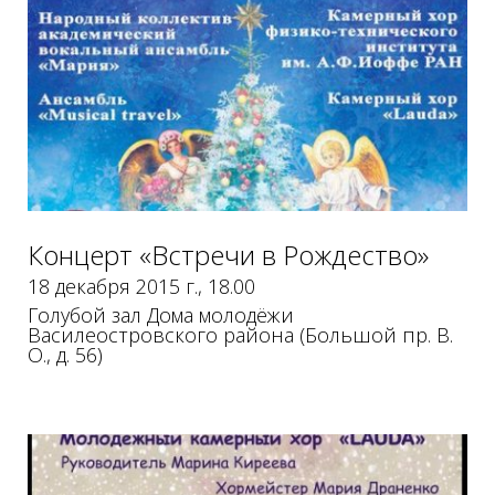
у
ж
и
б
м
о
р
м
у
и
Концерт «Встречи в Рождество»
18 декабря 2015 г., 18.00
Голубой зал Дома молодёжи
к
Василеостровского района (Большой пр. В.
О., д. 56)
а