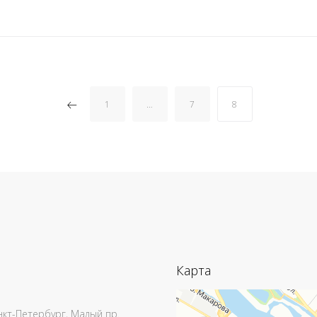
1
…
7
8
Карта
анкт-Петербург, Малый пр.